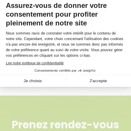
bois. Il est formulé sans eau, solvants, amines,
isocyanates, plastifiants phtalates ni résines
époxydes et présente un niveau d’émission de
composés organiques volatils (COV)
extrêmement faible. La formule d’Ultrabond ECO
985 procure également d’excellentes propriétés
d’atténuation sonore, nécessaires dans les
habitations à unités multiples. Grâce à ses
propriétés de contrôle de l’humidité, Ultrabond
ECO 985 protège le revêtement de bois contre les
émissions de vapeur d’eau provenant des dalles
de béton, et ce, en une seule application.
Prenez rendez-vous