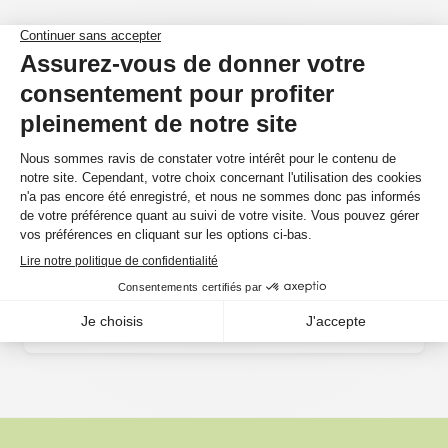
TORLYS
Liège Cork XP Designer
11.34 $
par pied²
+ 1 de plus
TORLYS
Liège Cork Vista
8.54 $
par pied²