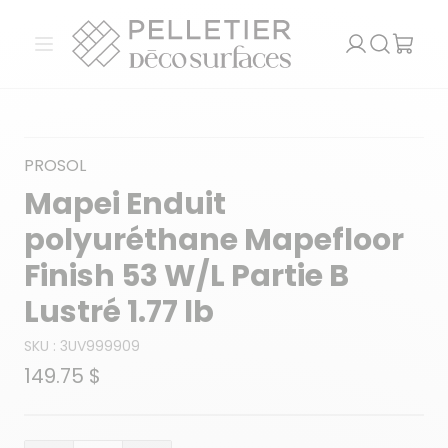
Pelletier Déco Surfaces
Ouvrir le menu
Recherch
PROSOL
Mapei Enduit
polyuréthane Mapefloor
Finish 53 W/L Partie B
Lustré 1.77 lb
SKU :
3UV999909
149.75 $