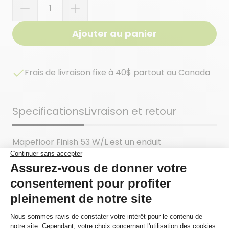
Quantité
Ajouter au panier
Frais de livraison fixe à 40$ partout au Canada
Specifications
Livraison et retour
Mapefloor Finish 53 W/L est un enduit
polyuréthane aliphatique et à deux composants
dans une dispersion aqueuse présentant un fini
lustré transparent ou coloré. Mapefloor Finish 53
W/L procure un fini de haute performance sur les
produits de revêtements de sol à base de résine
destinés à des services généraux, ainsi que sur les
systèmes Ultratop.