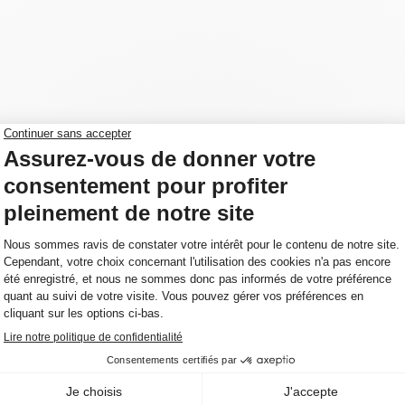
ylique, protecteur et à deux composants,
 constitués de béton et des systèmes
 de haute performance sur les systèmes