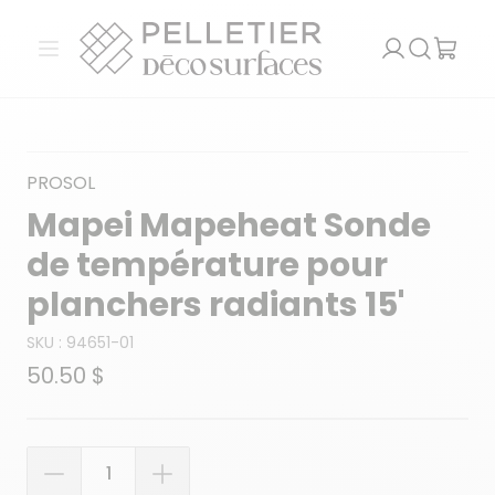
Pelletier Déco Surfaces
Ouvrir le menu
Recherch
PROSOL
Mapei Mapeheat Sonde
de température pour
planchers radiants 15'
SKU :
94651-01
50.50 $
Quantité