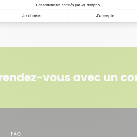
r l’utilisation d’un additif au latex, il
un lit de mortier en couche épaisse d’une
rendez-vous avec un con
FAQ