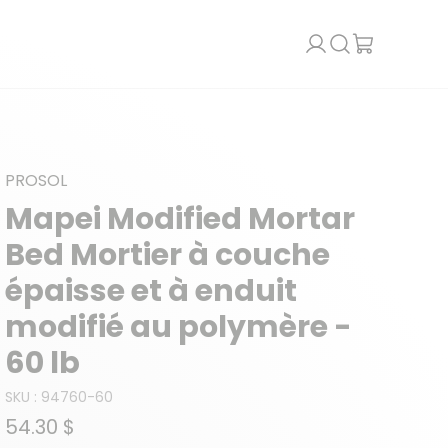
Recherche
PROSOL
Mapei Modified Mortar
Bed Mortier à couche
épaisse et à enduit
modifié au polymère -
60 lb
SKU :
94760-60
54.30 $