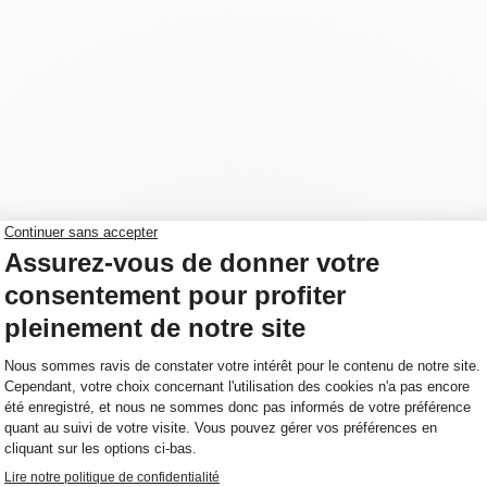
à base de ciment, modifié aux polymères
mployé pour des installations de lits de