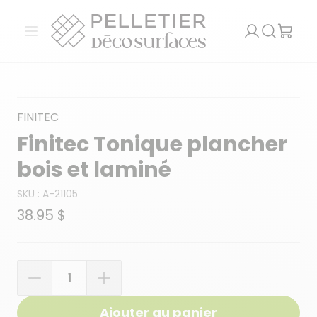
Pelletier Déco Surfaces
Ouvrir le menu
Recherch
FINITEC
Finitec Tonique plancher
bois et laminé
SKU :
A-21105
38.95 $
Quantité
Ajouter au panier