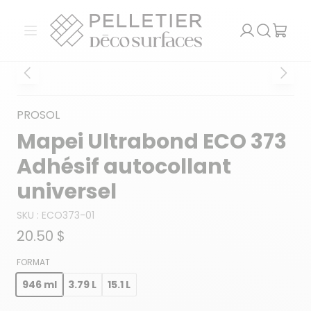
Pelletier Déco Surfaces
Ouvrir le menu
Recherch
PROSOL
Mapei Ultrabond ECO 373
Adhésif autocollant
universel
SKU :
ECO373-01
20.50 $
FORMAT
946 ml
3.79 L
15.1 L