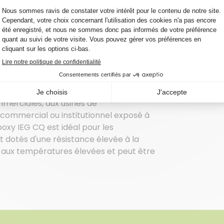
solides, lavable à l'eau et offrant une
ques. C'est un coulis sans efflorescence
issement. Grâce à ses agrégats de quartz
nt facile à nettoyer, de sorte qu'il ne
 l'aplanissoir. Le quartz enduit de couleur
arreaux pendant l'application.
mmerciales, aux usines de
commercial ou institutionnel exposé à
oxy IEG CQ est idéal pour les
et dotés d'une résistance élevée à la
te aux températures élevées et peut être