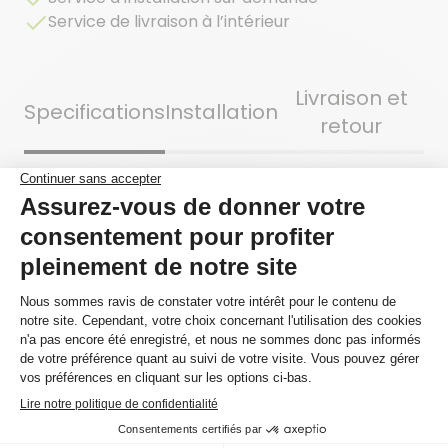
Service de livraison à l’intérieur
Livraison et
Specifications
Installation
retour
Une sélection d’essences nord-américaines. Au
naturel, sans coloration ajoutée, le bois dans toute
son authenticité.
Se vend à la boîte
Oui
Surface de la boîte
33.0
pieds²
Provenance
Québec
Essence
Frêne Blanc