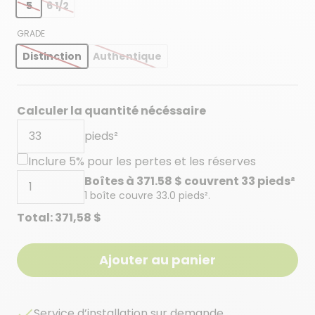
5
6 1/2
GRADE
Distinction
Authentique
Calculer la quantité nécéssaire
pieds²
Inclure 5% pour les pertes et les réserves
Boîtes à
371.58
$ couvrent
33
pieds²
1 boîte couvre
33.0
pieds².
Total:
371,58 $
Ajouter au panier
Service d’installation sur demande