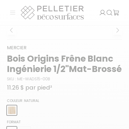
Pelletier Déco Surfaces
Ouvrir le menu
Recherch
MERCIER
Bois Origins Frêne Blanc
Ingénierie 1/2''Mat-Brossé
SKU :
ME-WADS15-00B
11.26 $
par pied²
COULEUR :
NATURAL
FORMAT