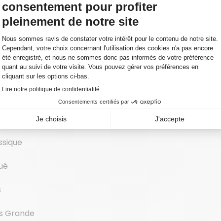
nfance. Toutes les caractéristiques
pieds²
ble
se DuraMatt
ssique
ué
s
s Grande