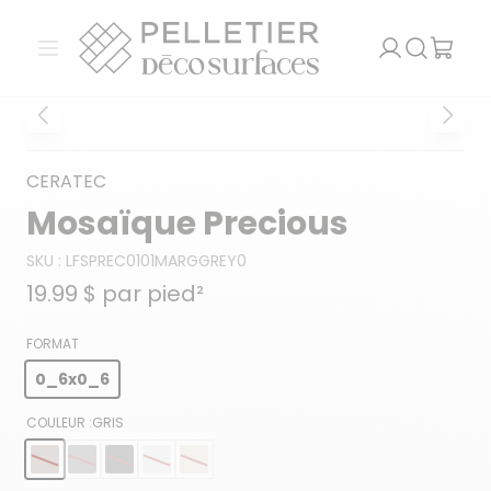
Pelletier Déco Surfaces
Ouvrir le menu
Recherch
CERATEC
Mosaïque Precious
SKU :
LFSPREC0101MARGGREY0
19.99 $
par pied²
FORMAT
0_6x0_6
COULEUR :
GRIS