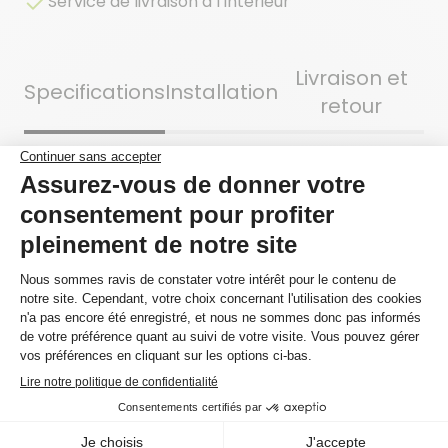
Service de livraison à l’intérieur
Livraison et
Specifications
Installation
retour
Precious ornera votre pièce avec ses alvéoles
délicates faites de verre recyclé. Son fini mat
apportera une touche de raffinement et de
simplicité tout en créant un style qui ne laissera
personne indifférent, qu’elle soit agencée à un
coulis contrastant ou non.
Se vend à la boîte
Oui
Effet
Géométrique
Surface de la boîte
9.9269
pieds²